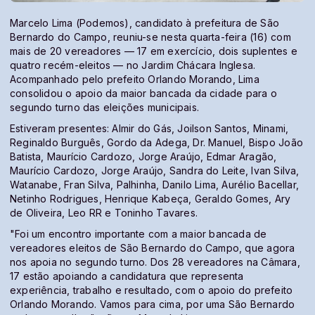
Marcelo Lima (Podemos), candidato à prefeitura de São
Bernardo do Campo, reuniu-se nesta quarta-feira (16) com
mais de 20 vereadores — 17 em exercício, dois suplentes e
quatro recém-eleitos — no Jardim Chácara Inglesa.
Acompanhado pelo prefeito Orlando Morando, Lima
consolidou o apoio da maior bancada da cidade para o
segundo turno das eleições municipais.
Estiveram presentes: Almir do Gás, Joilson Santos, Minami,
Reginaldo Burguês, Gordo da Adega, Dr. Manuel, Bispo João
Batista, Maurício Cardozo, Jorge Araújo, Edmar Aragão,
Maurício Cardozo, Jorge Araújo, Sandra do Leite, Ivan Silva,
Watanabe, Fran Silva, Palhinha, Danilo Lima, Aurélio Bacellar,
Netinho Rodrigues, Henrique Kabeça, Geraldo Gomes, Ary
de Oliveira, Leo RR e Toninho Tavares.
"Foi um encontro importante com a maior bancada de
vereadores eleitos de São Bernardo do Campo, que agora
nos apoia no segundo turno. Dos 28 vereadores na Câmara,
17 estão apoiando a candidatura que representa
experiência, trabalho e resultado, com o apoio do prefeito
Orlando Morando. Vamos para cima, por uma São Bernardo