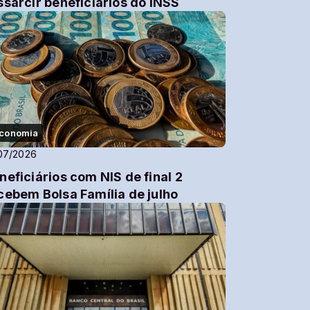
ssarcir beneficiários do INSS
conomia
07/2026
neficiários com NIS de final 2
cebem Bolsa Família de julho