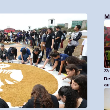
M
E
22
De
au