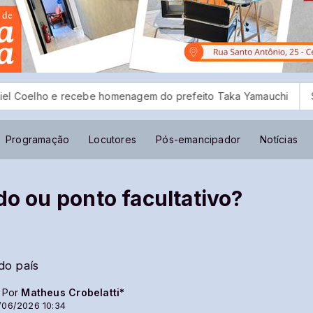
ecebe homenagem do prefeito Taka Yamauchi
STF suspende j
Programação
Locutores
Pós-emancipador
Notícias
do ou ponto facultativo?
 do país
- Por
Matheus Crobelatti*
/06/2026 10:34