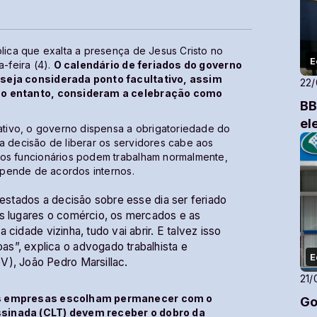
ólica que exalta a presença de Jesus Cristo no
E
a-feira (4).
O calendário de feriados do governo
 seja considerada ponto facultativo, assim
22
 no entanto, consideram a celebração como
BB
el
tativo, o governo dispensa a obrigatoriedade do
a decisão de liberar os servidores cabe aos
 os funcionários podem trabalham normalmente,
depende de acordos internos.
 estados a decisão sobre esse dia ser feriado
ns lugares o comércio, os mercados e as
cidade vizinha, tudo vai abrir. E talvez isso
s”, explica o advogado trabalhista e
E
V), João Pedro Marsillac.
21/
 as empresas escolham permanecer com o
Go
ssinada (CLT) devem receber o dobro da