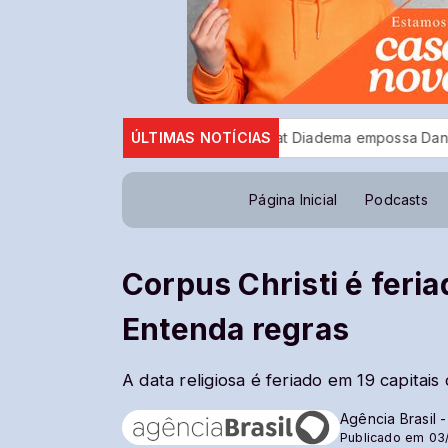
eis
Rotary Club Floreat Diadema empossa Daniel Coelho e r
ÚLTIMAS NOTÍCIAS
Página Inicial
Podcasts
Corpus Christi é feria
Entenda regras
A data religiosa é feriado em 19 capitais
Agência Brasil 
Publicado em 03