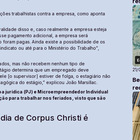
re
ções trabalhistas contra a empresa, como aponta
a validade disso e, caso realmente a empresa esteja
sse pagamento adicional, a empresa será
 foram pagas. Ainda existe a possibilidade de os
dicato ou até para o Ministério do Trabalho”,
E
iados, mas não recebem nenhum tipo de
21/
 Estágio determina que um empregado deve
ele [o supervisor] estiver de folga, o estagiário não
Be
dagógica do estágio,” explicou João Marsillac.
re
 jurídica (PJ) e Microempreendedor Individual
o para trabalhar nos feriados, visto que são
 dia de Corpus Christi é