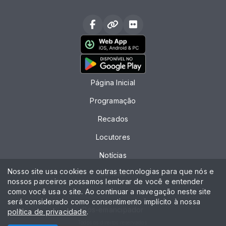
Página Inicial
Programação
Recados
Locutores
Notícias
Nosso site usa cookies e outras tecnologias para que nós e
Contato
nossos parceiros possamos lembrar de você e entender
como você usa o site. Ao continuar a navegação neste site
Chat
será considerado como consentimento implícito à nossa
Pós-emancipador
política de privacidade
.
Todos os direitos reservados.