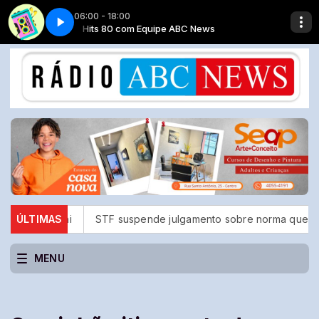
06:00 - 18:00
s
K7 - Parte 3
Hits 80 com Equipe ABC News
uchi
ÚLTIMAS
STF suspende julgamento sobre norma que proíbe jogos
MENU