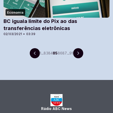
Economia
BC iguala limite do Pix ao das
transferências eletrônicas
02/03/2021 • 03:39
1
...
83
84
85
86
87
...
91
Rádio ABC News